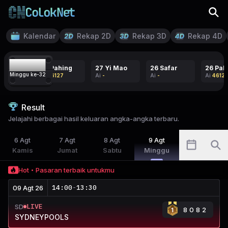
Kalendar
Rekap 2D
Rekap 3D
Rekap 4D
09
26 Pahing
27 Yi Mao
26 Safar
26 Pah
Minggu ke-
32
Ai
46127
Ai
-
Ai
-
Ai
46127
Result
Jelajahi berbagai hasil keluaran angka-angka terbaru.
6
Agt
7
Agt
8
Agt
9
Agt
Kamis
Jumat
Sabtu
Minggu
Hot
Pasaran terbaik untukmu
14:00
-
13:30
09 Agt 26
LIVE
SD
8082
SYDNEYPOOLS