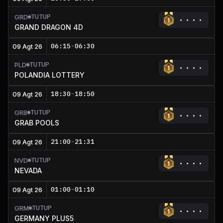
TUTUP
GRD
GRAND DRAGON 4D
06:15
-
06:30
09 Agt 26
TUTUP
PLD
POLANDIA LOTTERY
18:30
-
18:50
09 Agt 26
TUTUP
GRB
GRAB POOLS
21:00
-
21:31
09 Agt 26
TUTUP
NVD
NEVADA
01:00
-
01:10
09 Agt 26
TUTUP
GRM
GERMANY PLUS5