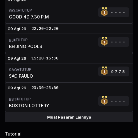
TUTUP
GO4
GOOD 4D 7.30 P.M
22:20
-
22:30
09 Agt 26
TUTUP
BJ
BEIJING POOLS
15:20
-
15:30
09 Agt 26
TUTUP
SAO
9778
SAO PAULO
23:30
-
23:50
09 Agt 26
TUTUP
BST
BOSTON LOTTERY
Muat Pasaran Lainnya
Tutorial