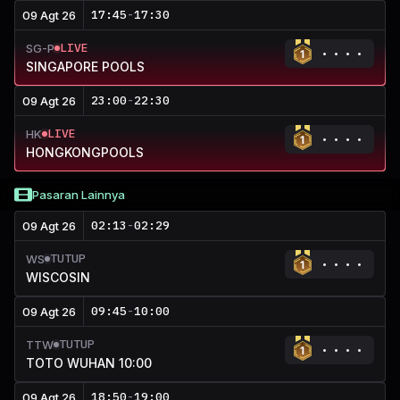
17:45
-
17:30
09 Agt 26
LIVE
SG-P
SINGAPORE POOLS
23:00
-
22:30
09 Agt 26
LIVE
HK
HONGKONGPOOLS
Pasaran Lainnya
02:13
-
02:29
09 Agt 26
TUTUP
WS
WISCOSIN
09:45
-
10:00
09 Agt 26
TUTUP
TTW
TOTO WUHAN 10:00
18:50
-
19:00
09 Agt 26