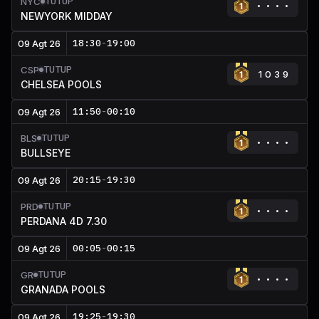
TUTUP
NYC
NEWYORK MIDDAY
18:30
-
19:00
09 Agt 26
TUTUP
CSP
1039
CHELSEA POOLS
11:50
-
00:10
09 Agt 26
TUTUP
BLS
BULLSEYE
20:15
-
19:30
09 Agt 26
TUTUP
PRD
PERDANA 4D 7.30
00:05
-
00:15
09 Agt 26
TUTUP
GR
GRANADA POOLS
19:25
-
19:30
09 Agt 26