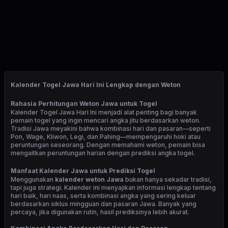
Kalender Togel Jawa Hari Ini Lengkap dengan Weton
Rahasia Perhitungan Weton Jawa untuk Togel
Kalender Togel Jawa Hari Ini menjadi alat penting bagi banyak
pemain togel yang ingin mencari angka jitu berdasarkan weton.
Tradisi Jawa meyakini bahwa kombinasi hari dan pasaran—seperti
Pon, Wage, Kliwon, Legi, dan Pahing—mempengaruhi hoki atau
peruntungan seseorang. Dengan memahami weton, pemain bisa
mengaitkan peruntungan harian dengan prediksi angka togel.
Manfaat Kalender Jawa untuk Prediksi Togel
Menggunakan
kalender weton Jawa
bukan hanya sekadar tradisi,
tapi juga strategi. Kalender ini menyajikan informasi lengkap tentang
hari baik, hari naas, serta kombinasi angka yang sering keluar
berdasarkan siklus mingguan dan pasaran Jawa. Banyak yang
percaya, jika digunakan rutin, hasil prediksinya lebih akurat.