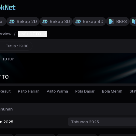
ar
Rekap 2D
Rekap 3D
Rekap 4D
BBFS
erview
/
NINE LOTTO
Tutup :
19:30
TUTUP
TTO
Result
Paito Harian
Paito Warna
Pola Dasar
Bola Merah
Stat
ahunan
n 2025
Tahunan 2025