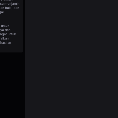
bisa menjamin
an baik, dan
gai
 untuk
aya dan
ingat untuk
dalkan
hasilan