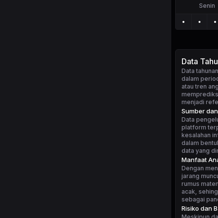
Senin
•
•
•
Data Tah
Data tahuna
dalam period
atau tren an
memprediksi 
menjadi refe
Sumber dan
Data pengelu
platform ter
kesalahan i
dalam bentu
data yang dim
Manfaat Ana
Dengan menga
jarang muncu
rumus matem
acak, sehing
sebagai pan
Risiko dan
Meskipun dat