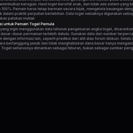
menimbulkan kerugian. Hasil togel bersifat acak, dan tidak ada sistem yang 
100%. Pemain harus tetap bermain secara bijak, mengelola keuangan deng
ak dalam praktik perjudian berlebihan. Data togel sebaiknya digunakan seba
ukan patokan mutlak
i untuk Pemain Togel Pemula
 yang ingin menggunakan data tahunan pengeluaran angka togel, disarankan
 dasar-dasar permainan terlebih dahulu. Gunakan data dari sumber terperc
 dengan informasi lain, seperti prediksi dari ahli atau forum diskusi. Selalu 
ara bertanggung jawab dan tidak menghabiskan dana besar hanya mengan
a. Togel seharusnya dimainkan sebagai hiburan, bukan sebagai sumber peng