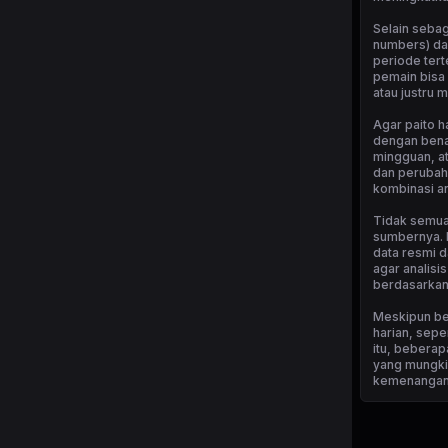
Selain sebag
numbers) da
periode tert
pemain bisa 
atau justru
Agar paito 
dengan benar
mingguan, a
dan perubaha
kombinasi an
Tidak semua 
sumbernya. B
data resmi d
agar analisi
berdasarkan
Meskipun be
harian, sepe
itu, bebera
yang mungkin
kemenangan,