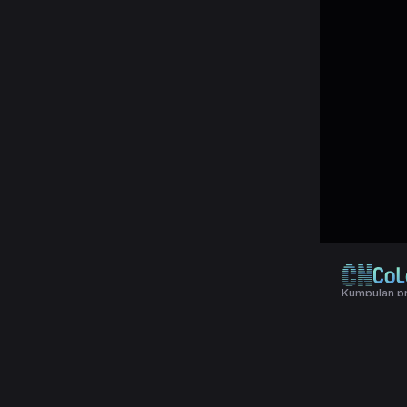
Kumpulan pr
© 2024 Copy
Terms & Con
Data ini sa
lengkap bes
togel paito
togel secara