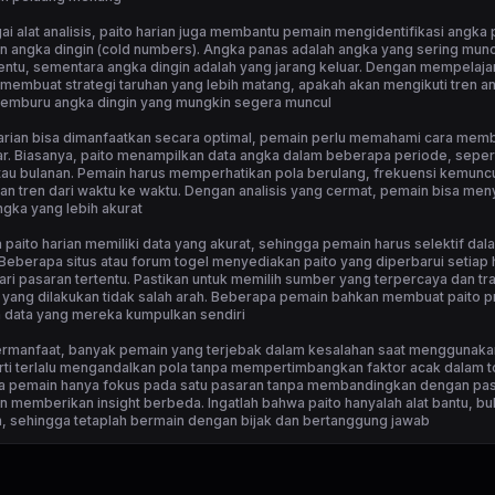
ai alat analisis, paito harian juga membantu pemain mengidentifikasi angka 
n angka dingin (cold numbers). Angka panas adalah angka yang sering mun
entu, sementara angka dingin adalah yang jarang keluar. Dengan mempelajar
membuat strategi taruhan yang lebih matang, apakah akan mengikuti tren a
 memburu angka dingin yang mungkin segera muncul
harian bisa dimanfaatkan secara optimal, pemain perlu memahami cara me
. Biasanya, paito menampilkan data angka dalam beberapa periode, sepert
tau bulanan. Pemain harus memperhatikan pola berulang, frekuensi kemunc
n tren dari waktu ke waktu. Dengan analisis yang cermat, pemain bisa me
gka yang lebih akurat
paito harian memiliki data yang akurat, sehingga pemain harus selektif dal
eberapa situs atau forum togel menyediakan paito yang diperbarui setiap 
ari pasaran tertentu. Pastikan untuk memilih sumber yang terpercaya dan t
s yang dilakukan tidak salah arah. Beberapa pemain bahkan membuat paito p
 data yang mereka kumpulkan sendiri
rmanfaat, banyak pemain yang terjebak dalam kesalahan saat menggunaka
rti terlalu mengandalkan pola tanpa mempertimbangkan faktor acak dalam to
pa pemain hanya fokus pada satu pasaran tanpa membandingkan dengan pasa
 memberikan insight berbeda. Ingatlah bahwa paito hanyalah alat bantu, bu
 sehingga tetaplah bermain dengan bijak dan bertanggung jawab