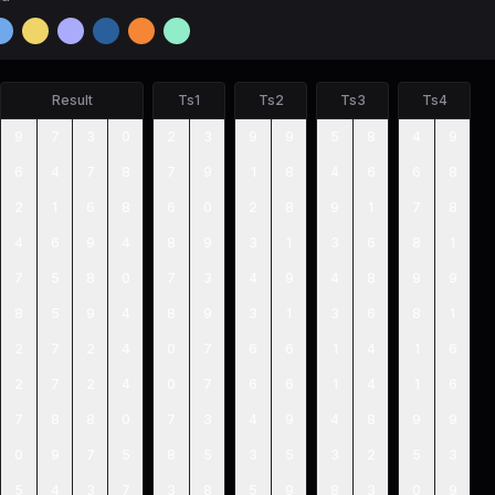
Result
Ts1
Ts2
Ts3
Ts4
9
7
3
0
2
3
9
9
5
8
4
9
6
4
7
8
7
9
1
8
4
6
6
8
2
1
6
8
6
0
2
8
9
1
7
8
4
6
9
4
8
9
3
1
3
6
8
1
7
5
8
0
7
3
4
9
4
8
9
9
8
5
9
4
8
9
3
1
3
6
8
1
2
7
2
4
0
7
6
6
1
4
1
6
2
7
2
4
0
7
6
6
1
4
1
6
7
8
8
0
7
3
4
9
4
8
9
9
0
9
7
5
8
5
3
5
3
2
5
3
5
4
3
7
3
8
5
9
8
3
0
9