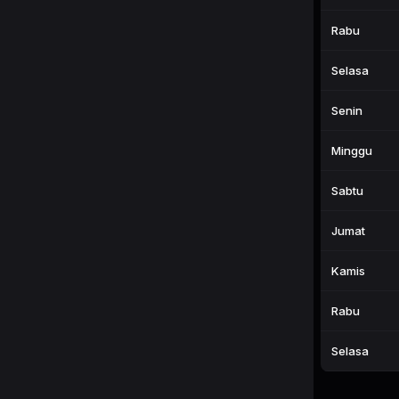
Rabu
Selasa
Senin
Minggu
Sabtu
Jumat
Kamis
Rabu
Selasa