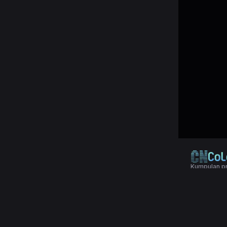
Kumpulan pr
© 2024 Copy
Terms & Con
Kumpulan dat
shio dll