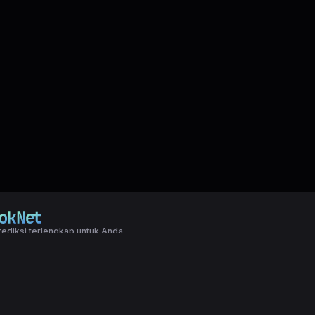
ediksi terlengkap untuk Anda.
right LXGroup. All rights reserved.
ditions
|
Privacy Policy
a lengkap untuk mudah yang telah di simpulkan dari result togel BRUNEI4D, s