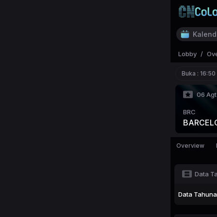
Kalend
Lobby
/
Ov
Buka :
16:50
06 Agt
BRC
BARCEL
Overview
Data T
Data
Tahuna