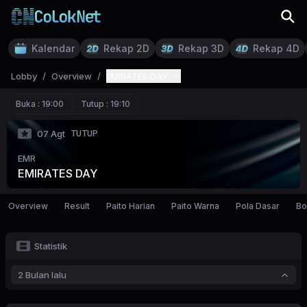
Kalendar
Rekap 2D
Rekap 3D
Rekap 4D
Lobby
/
Overview
/
EMIRATES DAY
Buka :
19:00
Tutup :
19:10
TUTUP
07 Agt
EMR
EMIRATES DAY
Overview
Result
Paito Harian
Paito Warna
Pola Dasar
Bo
Statistik
2 Bulan lalu