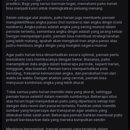
prediksi. Bagi yang serius bermain togel, memahami paito harian
bisa menjadi kunci untuk meningkatkan peluang menang
Selain sebagai alat analisis, paito harian juga membantu pemain
mengidentifikasi angka panas (hot numbers) dan angka dingin (cold
numbers). Angka panas adalah angka yang sering muncul dalam
periode tertentu, sementara angka dingin adalah yang jarang keluar.
Dengan mempelajari paito, pemain bisa membuat strategi taruhan
yang lebih matang, apakah akan mengikuti tren angka panas atau
justru memburu angka dingin yang mungkin segera muncul
Agar paito harian bisa dimanfaatkan secara optimal, pemain perlu
memahami cara membacanya dengan benar. Biasanya, paito
menampilkan data angka dalam beberapa periode, seperti harian,
mingguan, atau bulanan. Pemain harus memperhatikan pola
berulang, frekuensi kemunculan angka, dan perubahan tren dari
waktu ke waktu. Dengan analisis yang cermat, pemain bisa
menyusun kombinasi angka yang lebih akurat
Tidak semua paito harian memiliki data yang akurat, sehingga
pemain harus selektif dalam memilih sumbernya. Beberapa situs
atau forum togel menyediakan paito yang diperbarui setiap hari
dengan data resmi dari pasaran tertentu. Pastikan untuk memilih
sumber yang terpercaya dan transparan agar analisis yang
dilakukan tidak salah arah. Beberapa pemain bahkan membuat paito
pribadi berdasarkan data yang mereka kumpulkan sendiri
Meskipun bermanfaat, banyak pemain yang terjebak dalam