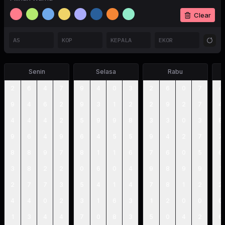
Clear
Senin
Selasa
Rabu
2
6
4
7
9
4
0
3
2
6
0
7
4
9
4
6
2
9
3
1
2
2
9
2
7
4
4
4
4
2
5
9
9
8
3
3
0
3
8
9
6
4
9
6
4
5
5
9
4
2
7
7
8
8
9
7
8
1
1
6
7
6
0
5
6
3
8
2
2
0
6
0
4
9
8
9
9
1
2
7
7
3
5
4
1
4
7
8
1
2
2
4
4
0
2
3
1
6
3
1
2
0
0
0
1
3
4
4
7
0
8
3
5
0
4
2
6