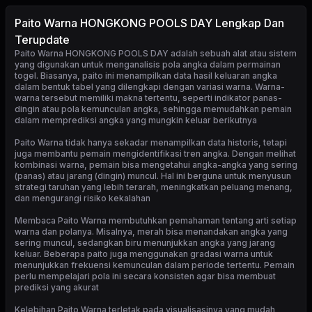
Paito Warna HONGKONG POOLS DAY Lengkap Dan
Terupdate
Paito Warna HONGKONG POOLS DAY
adalah sebuah alat atau sistem
yang digunakan untuk menganalisis pola angka dalam permainan
togel. Biasanya, paito ini menampilkan data hasil keluaran angka
dalam bentuk tabel yang dilengkapi dengan variasi warna. Warna-
warna tersebut memiliki makna tertentu, seperti indikator panas-
dingin atau pola kemunculan angka, sehingga memudahkan pemain
dalam memprediksi angka yang mungkin keluar berikutnya
Paito Warna tidak hanya sekadar menampilkan data historis, tetapi
juga membantu pemain mengidentifikasi tren angka. Dengan melihat
kombinasi warna, pemain bisa mengetahui angka-angka yang sering
(panas) atau jarang (dingin) muncul. Hal ini berguna untuk menyusun
strategi taruhan yang lebih terarah, meningkatkan peluang menang,
dan mengurangi risiko kekalahan
Membaca Paito Warna membutuhkan pemahaman tentang arti setiap
warna dan polanya. Misalnya, merah bisa menandakan angka yang
sering muncul, sedangkan biru menunjukkan angka yang jarang
keluar. Beberapa paito juga menggunakan gradasi warna untuk
menunjukkan frekuensi kemunculan dalam periode tertentu. Pemain
perlu mempelajari pola ini secara konsisten agar bisa membuat
prediksi yang akurat
Kelebihan Paito Warna terletak pada visualisasinya yang mudah