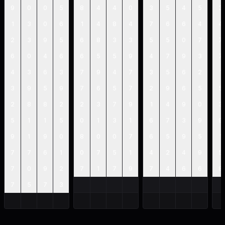
9
0
0
5
8
4
4
0
3
5
4
5
3
1
3
0
6
1
4
8
4
7
6
6
4
4
2
3
9
5
6
8
3
3
5
5
0
7
7
6
0
4
6
6
5
5
9
4
7
9
3
7
4
3
6
3
7
9
4
7
3
5
6
2
1
3
9
5
9
7
6
5
7
2
9
6
5
5
2
8
8
2
2
3
7
9
1
4
9
0
3
5
1
1
5
0
1
3
1
6
7
3
9
9
9
1
9
0
8
0
0
7
6
5
9
5
1
7
7
6
1
0
7
5
1
4
2
4
9
5
7
0
9
2
7
1
7
9
7
4
6
6
8
7
5
7
3