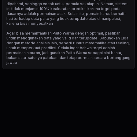
dipahami, sehingga cocok untuk pemula sekalupun. Namun, sistem
ini tidak menjamin 100% keakuratan prediksi karena togel pada
dasarnya adalah permainan acak. Selain itu, pemain harus berhati-
hati terhadap data paito yang tidak terupdate atau dimanipulasi,
karena bisa menyesatkan
Agar bisa memanfaatkan Paito Warna dengan optimal, pastikan
untuk menggunakan data yang valid dan terupdate. Gabungkan juga
dengan metode analisis lain, seperti rumus matematika atau feeling,
untuk memperkuat prediksi. Selalu ingat bahwa togel adalah
permainan hiburan, jadi gunakan Paito Warna sebagai alat bantu,
bukan satu-satunya patokan, dan tetap bermain secara bertanggung
jawab