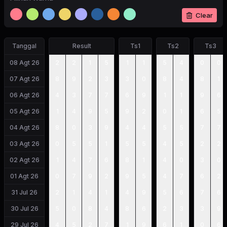
Clear
Tanggal
Result
Ts1
Ts2
Ts3
08 Agt 26
2
2
1
5
1
1
5
4
0
0
07 Agt 26
8
9
2
3
3
0
8
4
8
1
06 Agt 26
4
3
7
7
6
9
1
1
9
6
05 Agt 26
1
4
9
5
9
2
0
1
6
5
04 Agt 26
8
0
3
9
4
4
5
5
7
7
03 Agt 26
0
5
5
1
5
5
4
5
2
2
02 Agt 26
1
4
7
6
8
1
4
0
3
0
01 Agt 26
0
7
9
2
9
5
4
7
6
2
31 Jul 26
2
1
4
1
4
9
5
6
7
6
30 Jul 26
5
0
8
4
8
6
2
3
3
9
29 Jul 26
4
5
2
7
1
9
6
1
0
6