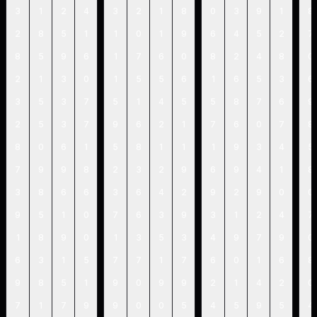
3
1
2
4
3
2
1
8
0
3
9
1
8
2
8
5
1
1
0
1
9
6
4
5
2
7
8
5
9
6
1
7
6
0
8
2
4
8
0
2
1
3
0
1
5
5
6
1
6
5
3
6
3
5
3
7
5
1
4
5
5
8
7
6
9
2
5
3
7
9
6
2
1
7
6
0
7
8
8
0
6
1
5
8
1
1
1
9
3
4
5
7
9
9
8
2
3
2
9
6
9
4
1
8
3
8
6
6
3
6
4
2
9
2
9
0
0
9
5
1
0
7
6
3
9
3
1
2
4
7
1
8
9
0
1
3
5
3
4
9
7
9
0
6
3
1
5
7
7
1
7
6
0
1
6
8
9
8
5
1
9
0
9
9
2
1
4
2
0
7
1
7
9
9
0
0
5
4
5
9
5
4