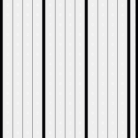
2
8
8
4
6
0
1
1
2
8
1
2
9
0
5
8
8
2
8
8
3
7
3
6
4
9
1
2
6
0
7
8
4
7
0
5
2
1
9
0
6
2
9
6
5
7
8
6
3
2
3
0
3
8
8
5
5
9
9
5
9
7
6
7
8
2
0
4
8
4
1
0
6
6
1
2
1
6
3
3
2
1
4
0
2
5
9
2
5
6
5
7
9
0
2
3
8
3
2
2
2
6
4
7
9
0
5
1
0
8
2
8
1
2
8
8
6
9
0
9
0
9
8
4
1
6
0
2
6
7
8
9
3
9
7
1
6
1
3
0
3
6
4
7
1
4
2
4
1
3
1
9
0
7
1
7
8
4
1
1
5
4
2
8
7
8
0
3
6
7
9
0
3
8
7
2
6
1
5
3
4
9