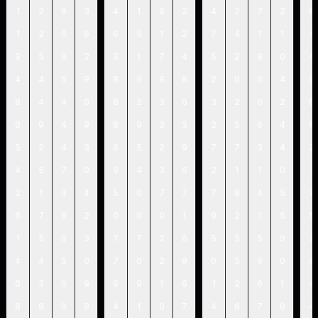
1
2
6
3
4
1
6
2
4
2
7
2
8
1
2
6
6
6
5
1
2
7
4
1
1
4
9
5
9
2
3
1
7
4
5
2
8
0
4
4
4
5
9
8
9
8
8
2
0
5
4
9
8
4
4
0
6
2
3
6
3
2
0
2
6
0
9
4
9
8
9
3
3
2
5
6
4
6
5
2
4
3
8
5
2
9
7
7
3
4
2
4
5
7
0
9
4
3
6
2
1
1
0
1
2
1
3
4
5
0
7
7
7
8
4
5
7
6
7
8
2
0
0
0
1
9
2
1
5
5
1
5
6
3
7
7
2
6
5
5
5
9
7
4
4
5
0
7
0
2
9
0
5
9
0
4
0
3
0
9
9
9
1
6
1
2
6
1
4
8
8
9
8
4
1
0
7
4
6
7
9
4