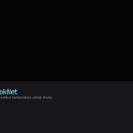
ediksi terlengkap untuk Anda.
right LXGroup. All rights reserved.
ditions
|
Privacy Policy
ta lengkap untuk mudah yang telah di simpulkan dari result togel TOTOMA
, shio dll