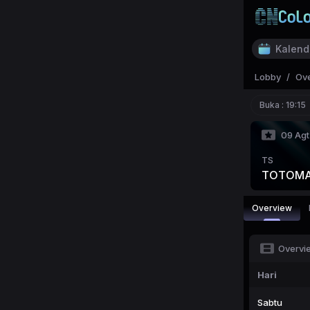
Kalend
Lobby
/
Ov
Buka :
19:15
09 Agt
TS
TOTOMAC
Overview
Overvi
Hari
Sabtu