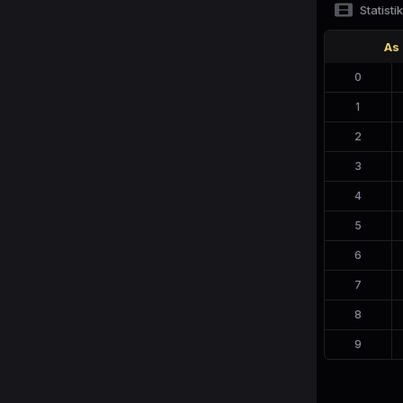
Statistik
As
0
1
2
3
4
5
6
7
8
9