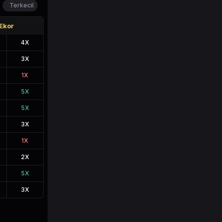
Terkecil
Ekor
4
X
3
X
1
X
5
X
5
X
3
X
1
X
2
X
5
X
3
X