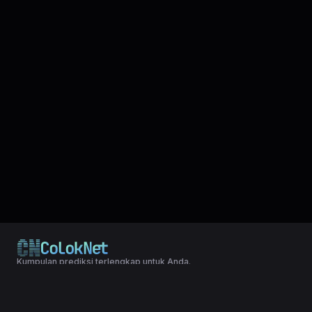
Kumpulan prediksi terlengkap untuk Anda.
© 2024 Copyright LXGroup. All rights reserved.
Terms & Conditions
|
Privacy Policy
NEVADA dikenal sebagai sumber resmi dan terpercaya, sehingga