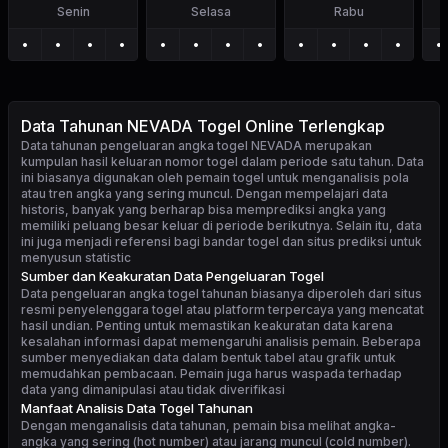
Senin
Selasa
Rabu
•
•
•
•
•
•
•
•
•
•
•
•
•
Data Tahunan NEVADA Togel Online Terlengkap
Data tahunan pengeluaran angka togel NEVADA
merupakan
kumpulan hasil keluaran nomor togel dalam periode satu tahun. Data
ini biasanya digunakan oleh pemain togel untuk menganalisis pola
atau tren angka yang sering muncul. Dengan mempelajari data
historis, banyak yang berharap bisa memprediksi angka yang
memiliki peluang besar keluar di periode berikutnya. Selain itu, data
ini juga menjadi referensi bagi bandar togel dan situs prediksi untuk
menyusun statistic
Sumber dan Keakuratan Data Pengeluaran Togel
Data pengeluaran angka togel tahunan biasanya diperoleh dari situs
resmi penyelenggara togel atau platform terpercaya yang mencatat
hasil undian. Penting untuk memastikan keakuratan data karena
kesalahan informasi dapat memengaruhi analisis pemain. Beberapa
sumber menyediakan data dalam bentuk tabel atau grafik untuk
memudahkan pembacaan. Pemain juga harus waspada terhadap
data yang dimanipulasi atau tidak diverifikasi
Manfaat Analisis Data Togel Tahunan
Dengan menganalisis data tahunan, pemain bisa melihat angka-
angka yang sering (hot number) atau jarang muncul (cold number).