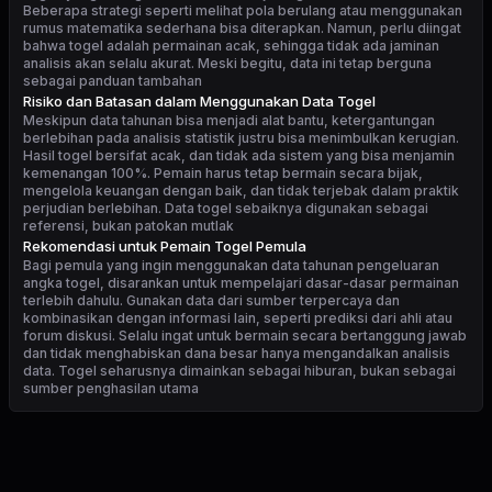
Beberapa strategi seperti melihat pola berulang atau menggunakan
rumus matematika sederhana bisa diterapkan. Namun, perlu diingat
bahwa togel adalah permainan acak, sehingga tidak ada jaminan
analisis akan selalu akurat. Meski begitu, data ini tetap berguna
sebagai panduan tambahan
Risiko dan Batasan dalam Menggunakan Data Togel
Meskipun data tahunan bisa menjadi alat bantu, ketergantungan
berlebihan pada analisis statistik justru bisa menimbulkan kerugian.
Hasil togel bersifat acak, dan tidak ada sistem yang bisa menjamin
kemenangan 100%. Pemain harus tetap bermain secara bijak,
mengelola keuangan dengan baik, dan tidak terjebak dalam praktik
perjudian berlebihan. Data togel sebaiknya digunakan sebagai
referensi, bukan patokan mutlak
Rekomendasi untuk Pemain Togel Pemula
Bagi pemula yang ingin menggunakan data tahunan pengeluaran
angka togel, disarankan untuk mempelajari dasar-dasar permainan
terlebih dahulu. Gunakan data dari sumber terpercaya dan
kombinasikan dengan informasi lain, seperti prediksi dari ahli atau
forum diskusi. Selalu ingat untuk bermain secara bertanggung jawab
dan tidak menghabiskan dana besar hanya mengandalkan analisis
data. Togel seharusnya dimainkan sebagai hiburan, bukan sebagai
sumber penghasilan utama