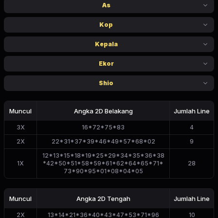
As
Kop
Kepala
Ekor
Shio
Muncul
Angka 2D
Belakang
Jumlah Line
3
X
16*72*75*83
4
2
X
22*31*37*39*46*49*57*68*02
9
12*13*15*18*19*25*29*34*35*36*38
1
X
*42*50*51*58*59*61*62*64*65*71*
28
73*90*95*01*08*04*05
Muncul
Angka 2D
Tengah
Jumlah Line
2
X
13*14*21*36*40*43*47*53*71*96
10