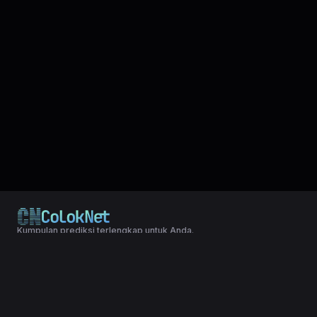
Kumpulan prediksi terlengkap untuk Anda.
© 2024 Copyright LXGroup. All rights reserved.
Terms & Conditions
|
Privacy Policy
Statistik Togel mencakup data tentang angka yang sering muncul,
peluang menang, dan analisis hasil sebelumnya. Informasi ini dapat
membantu pemain membuat keputusan yang lebih baik saat
memilih angka.